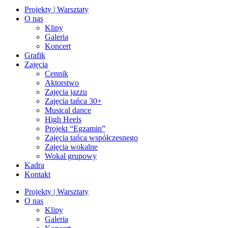
Projekty | Warsztaty
O nas
Klipy
Galeria
Koncert
Grafik
Zajęcia
Cennik
Aktorstwo
Zajęcia jazzu
Zajęcia tańca 30+
Musical dance
High Heels
Projekt “Egzamin”
Zajęcia tańca współczesnego
Zajęcia wokalne
Wokal grupowy
Kadra
Kontakt
Projekty | Warsztaty
O nas
Klipy
Galeria