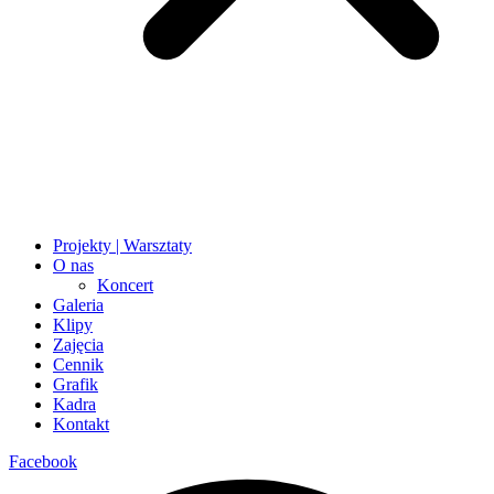
Projekty | Warsztaty
O nas
Koncert
Galeria
Klipy
Zajęcia
Cennik
Grafik
Kadra
Kontakt
Facebook