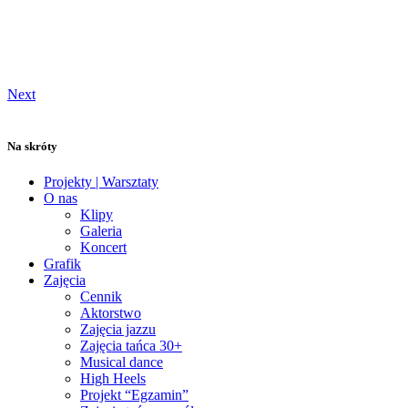
Next
Na skróty
Projekty | Warsztaty
O nas
Klipy
Galeria
Koncert
Grafik
Zajęcia
Cennik
Aktorstwo
Zajęcia jazzu
Zajęcia tańca 30+
Musical dance
High Heels
Projekt “Egzamin”