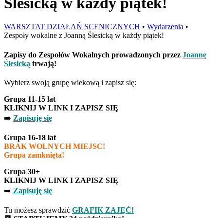
Ślesicką w każdy piątek!
WARSZTAT DZIAŁAŃ SCENICZNYCH
•
Wydarzenia
•
Zespoły wokalne z Joanną Ślesicką w każdy piątek!
Zapisy do Zespołów Wokalnych prowadzonych przez
Joannę
Ślesicką
trwają!
Wybierz swoją grupę wiekową i zapisz się:
Grupa 11-15 lat
KLIKNIJ W LINK I ZAPISZ SIĘ
➡️
Zapisuję się
Grupa 16-18 lat
BRAK WOLNYCH MIEJSC!
Grupa zamknięta!
Grupa 30+
KLIKNIJ W LINK I ZAPISZ SIĘ
➡️
Zapisuję się
Tu możesz sprawdzić
GRAFIK ZAJĘĆ!